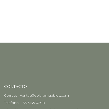
CONTACTO
Correo:
ventas@solaremuebles.com
Teléfono:
33 3145 0208